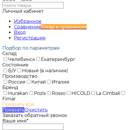
Личный кабинет
Избранное
Сравнение
Товар в сравнении
Вход
Регистрация
Подбор по параметрам
Склад
Челябинск
Екатеринбург
Состояние
Б/У
Новый (в наличии)
Производство
Россия
Китай
Италия
Бренд
Hurakan
Pozis
Rosso
HICOLD
La Cimbali
Fimar
Показать все
Показать
Очистить
Заказать обратный звонок
Ваше имя*