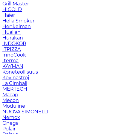
Grill Master
HICOLD
Haier
Helia Smoker
Henkelman
Hualian
Hurakan
INDOKOR
ITPIZZA
InnoCook
Iterma
KAYMAN
Koneteollisuus
Kovinastroj
La Cimbali
MERTECH
Macap
Mecon
Moduline
NUOVA SIMONELLI
Nemox
Onega
Polair