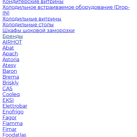
Кондитерские витрины
Холодильное встраиваемое оборудование (Drop-
IN)
Холодильные витрины
Холодильные столы
Шкафы шоковой заморозки
Бренды
AIRHOT
Abat
Apach
Astoria
Atesy
Baron
Brema
Briskly
CAS
Cooleq
EKSI
Elettrobar
Enofrigo
Fagor
Fiamma
Fimar
Foodatlas