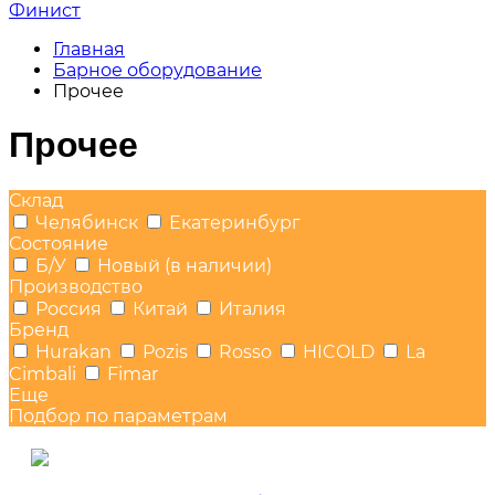
Финист
Главная
Барное оборудование
Прочее
Прочее
Склад
Челябинск
Екатеринбург
Состояние
Б/У
Новый (в наличии)
Производство
Россия
Китай
Италия
Бренд
Hurakan
Pozis
Rosso
HICOLD
La
Cimbali
Fimar
Еще
Подбор по параметрам