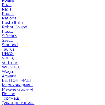
Polaris
Pozis
Rada
Radax
Rational
Resto Italia
Robot Coupe
Rosso
SIRMAN
Saeco
Starfood
Taurus
UNOX
VIATTO
Vortmax
WIESHEU
Wega
Ариада
БЕЛТОРГМАШ
Марихолодмаш
Мехэлектрон-М
Полюс
Торгмаш
Тулаторгтехника