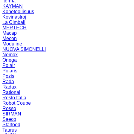
Iterma
KAYMAN
Koneteollisuus
Kovinastroj
La Cimbali
MERTECH
Macap
Mecon
Moduline
NUOVA SIMONELLI
Nemox
Onega
Polair
Polaris
Pozis
Rada
Radax
Rational
Resto Italia
Robot Coupe
Rosso
SIRMAN
Saeco
Starfood
Taurus