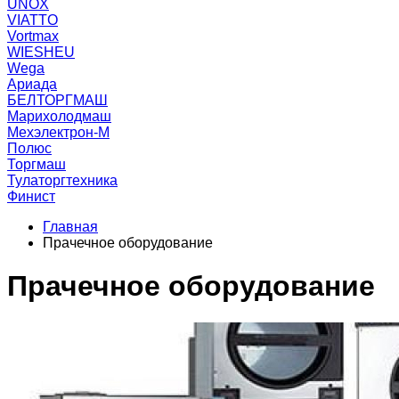
UNOX
VIATTO
Vortmax
WIESHEU
Wega
Ариада
БЕЛТОРГМАШ
Марихолодмаш
Мехэлектрон-М
Полюс
Торгмаш
Тулаторгтехника
Финист
Главная
Прачечное оборудование
Прачечное оборудование