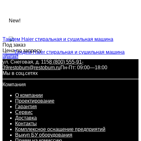
New!
Тандем Haier стиральная и сушильная машина
Под заказ
Цена по запросу
Купить
ул. Снеговая, д. 115
8 (800) 555-91-
39
restobum@restobum.ru
Пн-Пт: 09:00—18:00
Мы в соц.сетях
Компания
О компании
Проектирование
Гарантия
Сервис
Доставка
Контакты
Комплексное оснащение предприятий
Выкуп БУ оборудования
Прием на комиссию