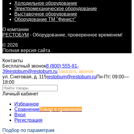
Холодильное оборудование
Электромеханическое оборудование
Выставочное оборудование
Оборудование ТМ "Финист"
О компании
РЕСТОБУМ
- Оборудование, проверенное временем!
© 2026
Полная версия сайта
Контакты
Бесплатный звонок
8 (800) 555-91-
39
restobum@restobum.ru
Заказать звонок
ул. Снеговая, д. 115
restobum@restobum.ru
Пн-Пт: 09:00—
18:00
Личный кабинет
Избранное
Сравнение
Товар в сравнении
Вход
Регистрация
Подбор по параметрам