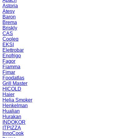
Apach
Astoria
Atesy
Baron
Brema
Briskly
CAS
Cooleq
EKSI
Elettrobar
Enofrigo
Fagor
Fiamma
Fimar
Foodatlas
Grill Master
HICOLD
Haier
Helia Smoker
Henkelman
Hualian
Hurakan
INDOKOR
ITPIZZA
InnoCook